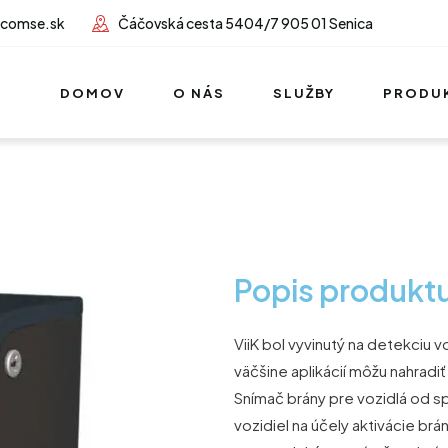
lcomse.sk
Čáčovská cesta 5404/7 905 01 Senica
DOMOV
O NÁS
SLUŽBY
PRODU
Popis produkt
ViiK bol vyvinutý na detekciu
väčšine aplikácií môžu nahradi
Snímač brány pre vozidlá od 
vozidiel na účely aktivácie brá