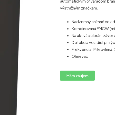
automatickým otváračom brán,
výstražným značkám.
Nadzemný snímač vozidl
Kombinovaná FMCW (mikr
Na aktiváciu brán, závor
Detekcia vozidiel pri rý
Frekvencia: Mikrovlnná:
Ohrievač
Mám záujem