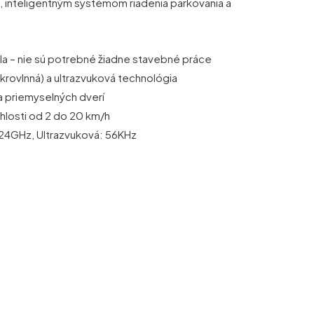
 inteligentným systémom riadenia parkovania a
a – nie sú potrebné žiadne stavebné práce
ovlnná) a ultrazvuková technológia
 a priemyselných dverí
chlosti od 2 do 20 km/h
 24GHz, Ultrazvuková: 56KHz