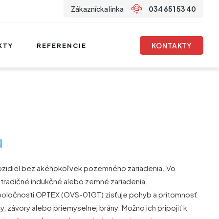
Zákaznícka linka
034 651 53 40
KONTAKTY
KTY
REFERENCIE
u
 vozidiel bez akéhokoľvek pozemného zariadenia. Vo
ť tradičné indukčné alebo zemné zariadenia.
spoločnosti OPTEX (OVS-01GT) zisťuje pohyb a prítomnosť
ny, závory alebo priemyselnej brány. Možno ich pripojiť k