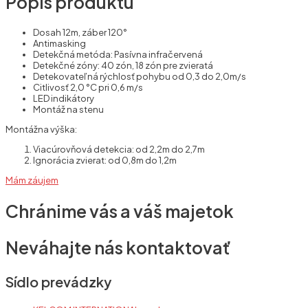
Popis produktu
Dosah 12m, záber 120°
Antimasking
Detekčná metóda: Pasívna infračervená
Detekčné zóny: 40 zón, 18 zón pre zvieratá
Detekovateľná rýchlosť pohybu od 0,3 do 2,0m/s
Citlivosť 2,0 °C pri 0,6 m/s
LED indikátory
Montáž na stenu
Montážna výška:
Viacúrovňová
detekcia: od 2,2m do 2,7m
Ignorácia zvierat: od 0,8m do 1,2m
Mám záujem
Chránime vás a váš majetok
Neváhajte nás kontaktovať
Sídlo prevádzky