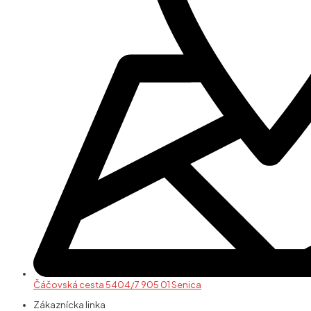
Čáčovská cesta 5404/7 905 01 Senica
Zákaznícka linka