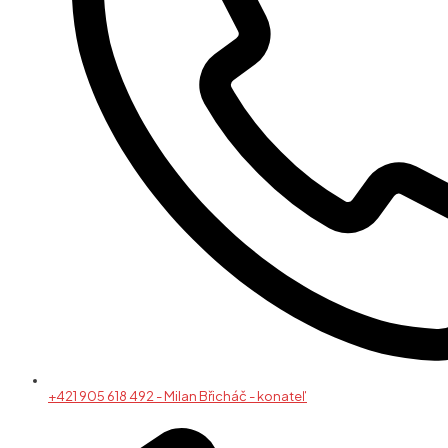
+421 905 618 492 - Milan Břicháč - konateľ