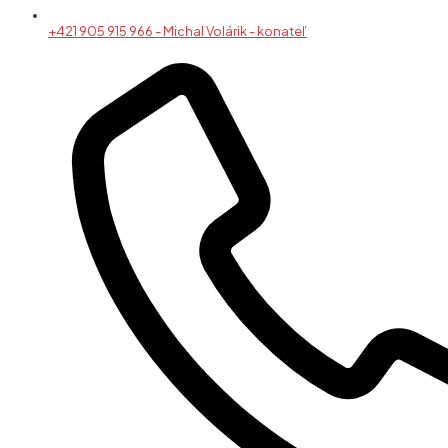
+421 905 915 966 - Michal Volárik - konateľ