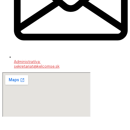
Administratíva:
sekretariat@kelcomse.sk