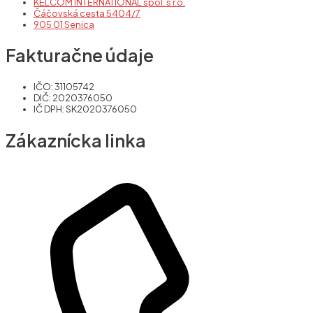
KELCOM INTERNATIONAL spol. s r.o.
Čáčovská cesta 5404/7
905 01 Senica
Fakturačne údaje
IČO: 31105742
DIČ: 2020376050
IČ DPH: SK2020376050
Zákaznícka linka