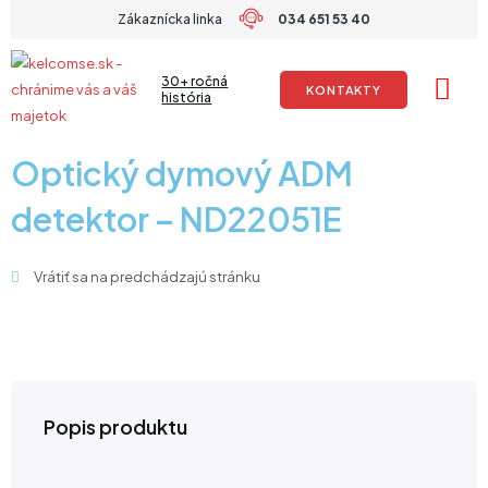
Preskočiť
Zákaznícka linka
034 651 53 40
na
obsah
30+ ročná
KONTAKTY
história
Optický dymový ADM
detektor – ND22051E
Vrátiť sa na predchádzajú stránku
Popis produktu