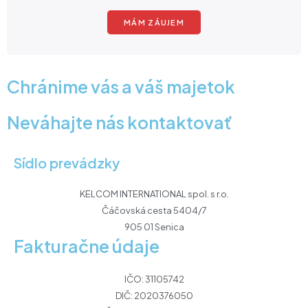
MÁM ZÁUJEM
Chránime vás a váš majetok
Neváhajte nás kontaktovať
Sídlo prevádzky
KELCOM INTERNATIONAL spol. s r.o.
Čáčovská cesta 5404/7
905 01 Senica
Fakturačne údaje
IČO: 31105742
DIČ: 2020376050