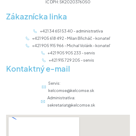
IČ DPH: SK2020376050
Zákaznícka linka
+421 34 651 53 40 - administratíva
+421 905 618 492 - Milan Břicháč - konateľ
+421 905 915 966 - Michal Volárik - konateľ
+421 905 905 233 - servis
+421 915 729 205 - servis
Kontaktný e-mail
Servis:
kelcomse@kelcomse.sk
Administratíva:
sekretariat@kelcomse.sk