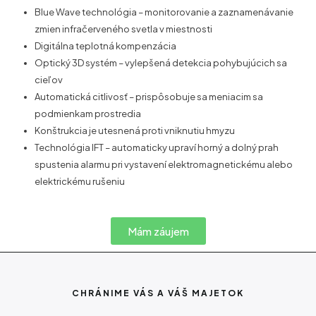
Blue Wave technológia – monitorovanie a zaznamenávanie
zmien infračerveného svetla v miestnosti
Digitálna teplotná kompenzácia
Optický 3D systém – vylepšená detekcia pohybujúcich sa
cieľov
Automatická citlivosť – prispôsobuje sa meniacim sa
podmienkam prostredia
Konštrukcia je utesnená proti vniknutiu hmyzu
Technológia IFT – automaticky upraví horný a dolný prah
spustenia alarmu pri vystavení elektromagnetickému alebo
elektrickému rušeniu
Mám záujem
CHRÁNIME VÁS A VÁŠ MAJETOK