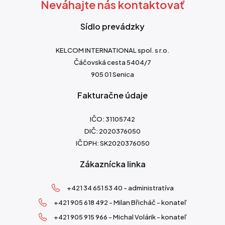
Neváhajte nás kontaktovať
Sídlo prevádzky
KELCOM INTERNATIONAL spol. s r.o.
Čáčovská cesta 5404/7
905 01 Senica
Fakturačne údaje
IČO: 31105742
DIČ: 2020376050
IČ DPH: SK2020376050
Zákaznícka linka
+421 34 651 53 40 - administratíva
+421 905 618 492 - Milan Břicháč - konateľ
+421 905 915 966 - Michal Volárik - konateľ