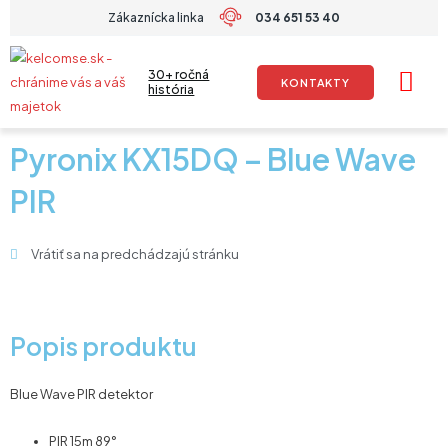
Preskočiť
Zákaznícka linka
034 651 53 40
na
obsah
30+ ročná
KONTAKTY
história
Pyronix KX15DQ – Blue Wave
PIR
Vrátiť sa na predchádzajú stránku
Popis produktu
Blue Wave PIR detektor
PIR 15m 89°