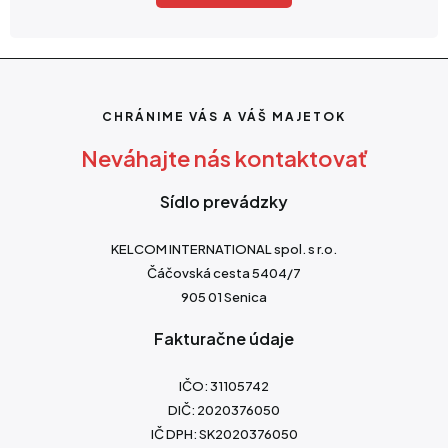
CHRÁNIME VÁS A VÁŠ MAJETOK
Neváhajte nás kontaktovať
Sídlo prevádzky
KELCOM INTERNATIONAL spol. s r.o.
Čáčovská cesta 5404/7
905 01 Senica
Fakturačne údaje
IČO: 31105742
DIČ: 2020376050
IČ DPH: SK2020376050