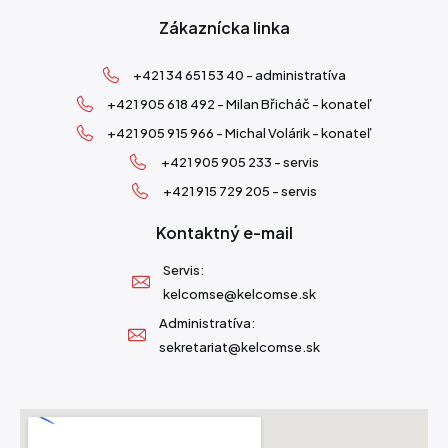
Zákaznícka linka
+421 34 651 53 40 - administratíva
+421 905 618 492 - Milan Břicháč - konateľ
+421 905 915 966 - Michal Volárik - konateľ
+421 905 905 233 - servis
+421 915 729 205 - servis
Kontaktný e-mail
Servis:
kelcomse@kelcomse.sk
Administratíva:
sekretariat@kelcomse.sk