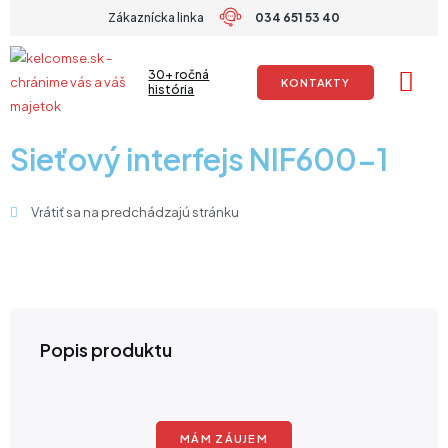
Preskočiť
Zákaznícka linka
034 651 53 40
na
obsah
30+ ročná
KONTAKTY
história
Sieťový interfejs NIF600-1
Vrátiť sa na predchádzajú stránku
Popis produktu
MÁM ZÁUJEM