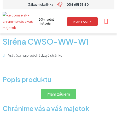
Preskočiť
Zákaznícka linka
034 651 53 40
na
obsah
30+ ročná
KONTAKTY
história
Siréna CWSO-WW-W1
Vrátiť sa na predchádzajú stránku
Popis produktu
Mám záujem
Chránime vás a váš majetok