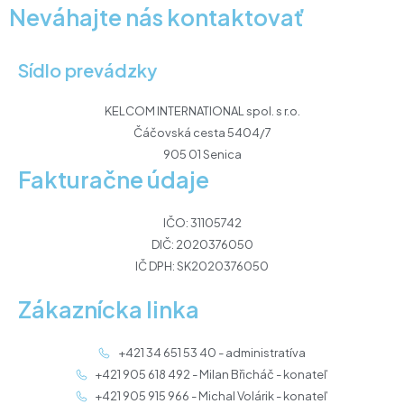
Neváhajte nás kontaktovať
Sídlo prevádzky
KELCOM INTERNATIONAL spol. s r.o.
Čáčovská cesta 5404/7
905 01 Senica
Fakturačne údaje
IČO: 31105742
DIČ: 2020376050
IČ DPH: SK2020376050
Zákaznícka linka
+421 34 651 53 40 - administratíva
+421 905 618 492 - Milan Břicháč - konateľ
+421 905 915 966 - Michal Volárik - konateľ