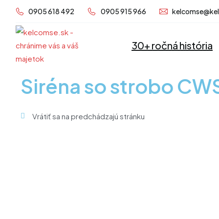
Preskočiť
0905 618 492
0905 915 966
kelcomse@ke
na
obsah
30+ ročná história
Siréna so strobo C
Vrátiť sa na predchádzajú stránku