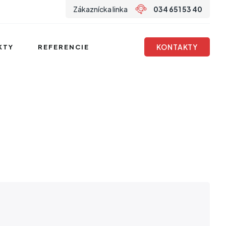
Zákaznícka linka
034 651 53 40
KONTAKTY
KTY
REFERENCIE