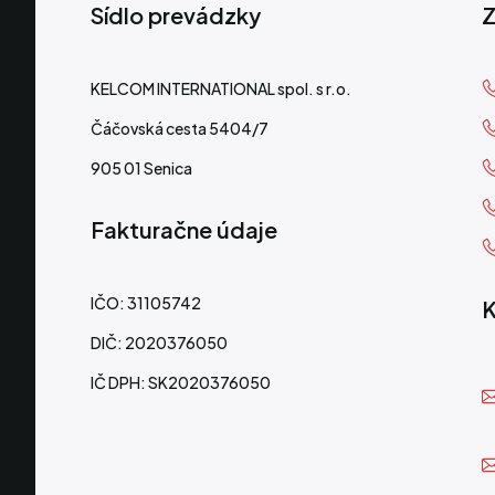
Sídlo prevádzky
Z
KELCOM INTERNATIONAL spol. s r.o.
Čáčovská cesta 5404/7
905 01 Senica
Fakturačne údaje
IČO: 31105742
K
DIČ: 2020376050
IČ DPH: SK2020376050