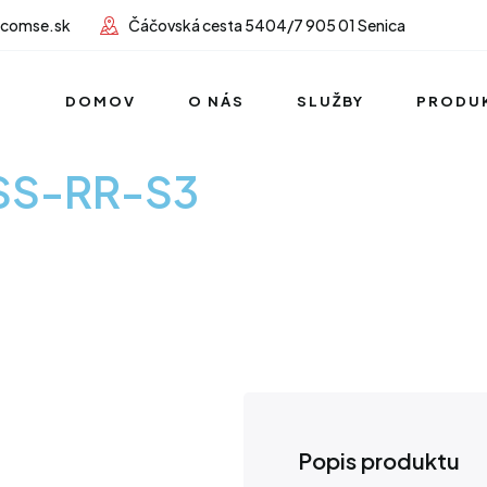
lcomse.sk
Čáčovská cesta 5404/7 905 01 Senica
DOMOV
O NÁS
SLUŽBY
PRODU
WSS-RR-S3
Popis produktu