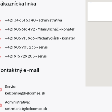
ákaznícka linka
+421 34 651 53 40 - administratíva
+421 905 618 492 - Milan Břicháč - konateľ
+421 905 915 966 - Michal Volárik - konateľ
+421 905 905 233 - servis
+421 915 729 205 - servis
ontaktný e-mail
Servis:
kelcomse@kelcomse.sk
Administratíva:
sekretariat@kelcomse.sk