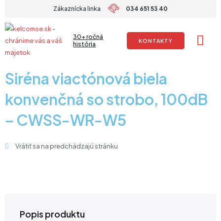
Preskočiť
Zákaznícka linka
034 651 53 40
na
obsah
30+ ročná
KONTAKTY
história
Siréna viactónová biela
konvenčná so strobo, 100dB
– CWSS-WR-W5
Vrátiť sa na predchádzajú stránku
Popis produktu