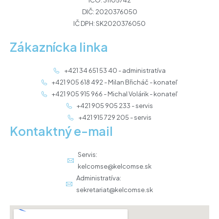
IČO: 31105742
DIČ: 2020376050
IČ DPH: SK2020376050
Zákaznícka linka
+421 34 651 53 40 - administratíva
+421 905 618 492 - Milan Břicháč - konateľ
+421 905 915 966 - Michal Volárik - konateľ
+421 905 905 233 - servis
+421 915 729 205 - servis
Kontaktný e-mail
Servis:
kelcomse@kelcomse.sk
Administratíva:
sekretariat@kelcomse.sk