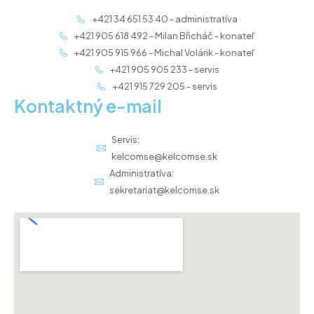
+421 34 651 53 40 - administratíva
+421 905 618 492 - Milan Břicháč - konateľ
+421 905 915 966 - Michal Volárik - konateľ
+421 905 905 233 - servis
+421 915 729 205 - servis
Kontaktný e-mail
Servis:
kelcomse@kelcomse.sk
Administratíva:
sekretariat@kelcomse.sk