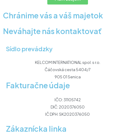
Chránime vás a váš majetok
Neváhajte nás kontaktovať
Sídlo prevádzky
KELCOM INTERNATIONAL spol. s r.o.
Čáčovská cesta 5404/7
905 01 Senica
Fakturačne údaje
IČO: 31105742
DIČ: 2020376050
IČ DPH: SK2020376050
Zákaznícka linka