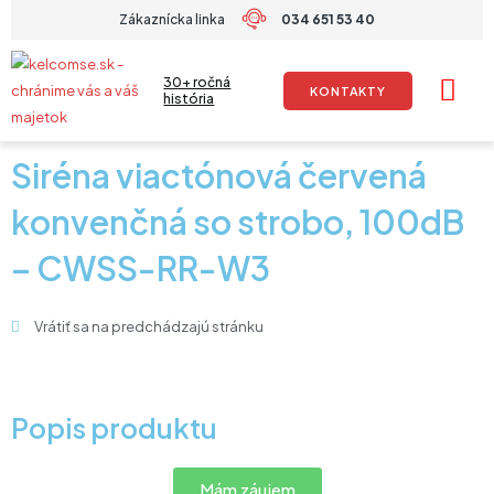
Preskočiť
Zákaznícka linka
034 651 53 40
na
obsah
30+ ročná
KONTAKTY
história
Siréna viactónová červená
konvenčná so strobo, 100dB
– CWSS-RR-W3
Vrátiť sa na predchádzajú stránku
Popis produktu
Mám záujem