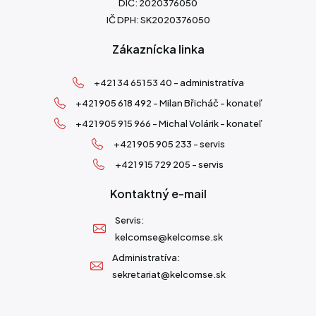
DIČ: 2020376050
IČ DPH: SK2020376050
Zákaznícka linka
+421 34 651 53 40 - administratíva
+421 905 618 492 - Milan Břicháč - konateľ
+421 905 915 966 - Michal Volárik - konateľ
+421 905 905 233 - servis
+421 915 729 205 - servis
Kontaktný e-mail
Servis:
kelcomse@kelcomse.sk
Administratíva:
sekretariat@kelcomse.sk