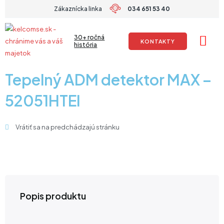
Preskočiť
Zákaznícka linka
034 651 53 40
na
obsah
30+ ročná
KONTAKTY
história
Tepelný ADM detektor MAX –
52051HTEI
Vrátiť sa na predchádzajú stránku
Popis produktu