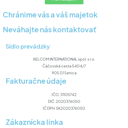
Chránime vás a váš majetok
Neváhajte nás kontaktovať
Sídlo prevádzky
KELCOM INTERNATIONAL spol. s r.o.
Čáčovská cesta 5404/7
905 01 Senica
Fakturačne údaje
IČO: 31105742
DIČ: 2020376050
IČ DPH: SK2020376050
Zákaznícka linka