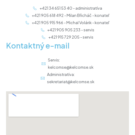
+421 34 651 53 40 - administratíva
+421 905 618 492 - Milan Břicháč - konateľ
+421 905 915 966 - Michal Volárik - konateľ
+421 905 905 233 - servis
+421 915 729 205 - servis
Kontaktný e-mail
Servis:
kelcomse@kelcomse.sk
Administratíva:
sekretariat@kelcomse.sk