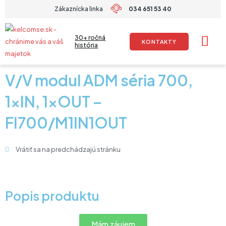
Preskočiť
Zákaznícka linka
034 651 53 40
na
obsah
30+ ročná
KONTAKTY
história
V/V modul ADM séria 700,
1xIN, 1xOUT –
FI700/M1IN1OUT
Vrátiť sa na predchádzajú stránku
Popis produktu
Mám záujem