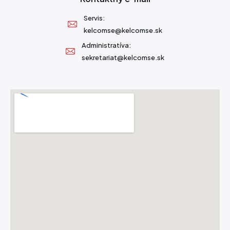
Servis:
kelcomse@kelcomse.sk
Administratíva:
sekretariat@kelcomse.sk