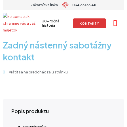
Preskočiť
Zákaznícka linka
034 651 53 40
na
obsah
30+ ročná
KONTAKTY
história
Zadný nástenný sabotážny
kontakt
Vrátiť sa na predchádzajú stránku
Popis produktu
pre snímače: