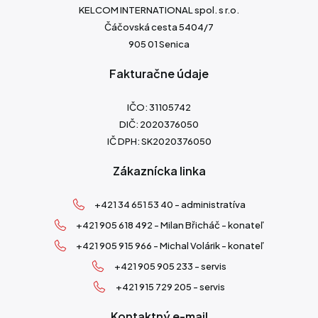
KELCOM INTERNATIONAL spol. s r.o.
Čáčovská cesta 5404/7
905 01 Senica
Fakturačne údaje
IČO: 31105742
DIČ: 2020376050
IČ DPH: SK2020376050
Zákaznícka linka
+421 34 651 53 40 - administratíva
+421 905 618 492 - Milan Břicháč - konateľ
+421 905 915 966 - Michal Volárik - konateľ
+421 905 905 233 - servis
+421 915 729 205 - servis
Kontaktný e-mail