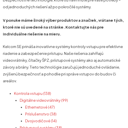
bezpečnostné technológie, ktoré sú navrhnuté pre vaše potreby –
od jednoduchých riešení až po pokročilé systémy.
V ponuke máme široký výber produktov a značiek, vrátane tých,
ktoré nie sú uvedené na stránke. Kontaktujte nás pre
individuálne riešenie na mieru.
Kelcom SE prináša inovatívne systémy kontroly vstupu pre efektívne
riadenie a zabezpečenie prístupu. Naše riešenia zahŕňajú
videovrátniky, čítačky ŠPZ, prístupové systémy ako aj automatické
závory a brány. Tieto technológie zaručujú jednoduché ovládanie,
zvýšenú bezpečnosť a pohodlie pri správe vstupov do budov či
areálov.
Kontrola vstupu (138)
Digitálne videovrátniky (99)
Ethernetové (47)
Príslušenstvo (38)
Dvojvodičové (14)
Prístupové systémy (38)