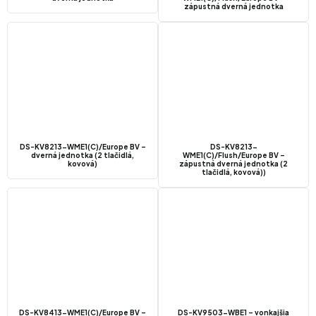
zápustná dverná jednotka
DS-KV8213-WME1(C)/Europe BV –
DS-KV8213-
dverná jednotka (2 tlačidlá,
WME1(C)/Flush/Europe BV –
kovová)
zápustná dverná jednotka (2
tlačidlá, kovová))
DS-KV8413-WME1(C)/Europe BV –
DS-KV9503-WBE1 – vonkajšia