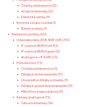
Čítačky a klávesnice (12)
Vstupné terminály (10)
Elektrické zámky (9)
Kontrola vstupu vozidiel (1)
Bariéry a rampy (1)
Kamerové systémy (551)
Videorekordéry (DVR, NVR, HVR.) (90)
IP-sieťové (NVR) Profi (52)
IP-sieťové (NVR) Expert (13)
Analógové + IP (DVR) (23)
Príslušenstvo (73)
Ovládacie klávesnice (3)
Držiaky k dome kamerám (37)
Univerzálne držiaky a striešky (9)
Držiaky k speed dome kamerám (13)
Mikrofóny a reproduktory (11)
Kamery analógové (75)
Tubusové kamery (36)