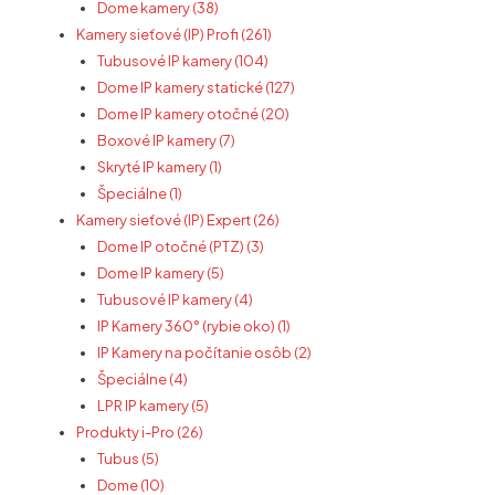
Dome kamery (38)
Kamery sieťové (IP) Profi (261)
Tubusové IP kamery (104)
Dome IP kamery statické (127)
Dome IP kamery otočné (20)
Boxové IP kamery (7)
Skryté IP kamery (1)
Špeciálne (1)
Kamery sieťové (IP) Expert (26)
Dome IP otočné (PTZ) (3)
Dome IP kamery (5)
Tubusové IP kamery (4)
IP Kamery 360° (rybie oko) (1)
IP Kamery na počítanie osôb (2)
Špeciálne (4)
LPR IP kamery (5)
Produkty i-Pro (26)
Tubus (5)
Dome (10)