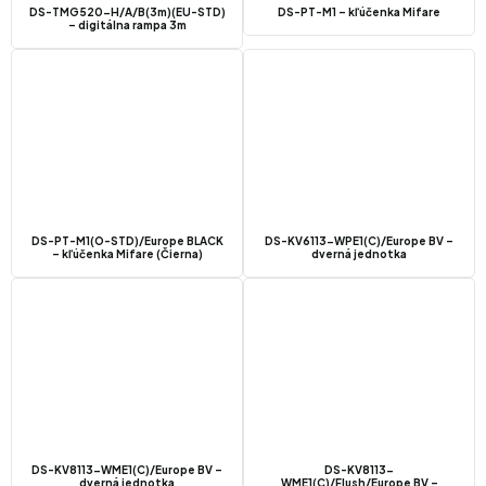
DS-TMG520-H/A/B(3m)(EU-STD)
DS-PT-M1 – kľúčenka Mifare
– digitálna rampa 3m
DS-PT-M1(O-STD)/Europe BLACK
DS-KV6113-WPE1(C)/Europe BV –
– kľúčenka Mifare (Čierna)
dverná jednotka
DS-KV8113-WME1(C)/Europe BV –
DS-KV8113-
dverná jednotka
WME1(C)/Flush/Europe BV –