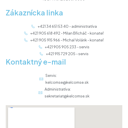
Zákaznícka linka
+421 34 651 53 40 - administratíva
+421 905 618 492 - Milan Břicháč - konateľ
+421 905 915 966 - Michal Volárik - konateľ
+421 905 905 233 - servis
+421 915 729 205 - servis
Kontaktný e-mail
Servis:
kelcomse@kelcomse.sk
Administratíva:
sekretariat@kelcomse.sk