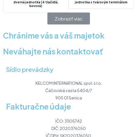
dverná jednotka (4 tlačidlá,
jednotka s tvárovým terminálom
kovová)
Zobraziť viac
Chránime vás a váš majetok
Neváhajte nás kontaktovať
Sídlo prevádzky
KELCOM INTERNATIONAL spol. s r.o.
Čáčovská cesta 5404/7
905 01 Senica
Fakturačne údaje
IČO: 31105742
DIČ: 2020376050
IČ DPH: SK2020376050