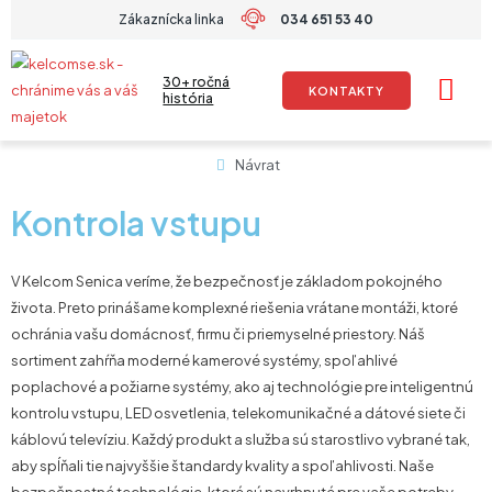
Preskočiť
Zákaznícka linka
034 651 53 40
na
obsah
30+ ročná
KONTAKTY
história
Návrat
Kontrola vstupu
V Kelcom Senica veríme, že bezpečnosť je základom pokojného
života. Preto prinášame komplexné riešenia vrátane montáži, ktoré
ochránia vašu domácnosť, firmu či priemyselné priestory. Náš
sortiment zahŕňa moderné kamerové systémy, spoľahlivé
poplachové a požiarne systémy, ako aj technológie pre inteligentnú
kontrolu vstupu, LED osvetlenia, telekomunikačné a dátové siete či
káblovú televíziu. Každý produkt a služba sú starostlivo vybrané tak,
aby spĺňali tie najvyššie štandardy kvality a spoľahlivosti. Naše